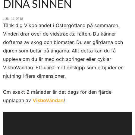
DINA SINNEN
JUNI 11, 2018
Tänk dig Vikbolandet i Östergötland på sommaren.
Vinden drar över de vidsträckta fälten. Du känner
dofterna av skog och blomster. Du ser gårdarna och
djuren som betar på ängarna. Allt detta kan du få
uppleva om du är med och springer eller cyklar
VikboVändan. Ett unikt motionslopp som erbjuder en
njutning i flera dimensioner.
Om exakt 2 månader är det dags för den fjärde
upplagan av
VikboVändan
!
I det här inlägget kommer en mängd foton och text från
2017 och 2016 års upplaga.