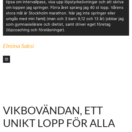
tipsa om intervallpass, visa upp löpstyrkeövningar och att skriva
om loppen jag springer. Förra året sprang jag 40 st lopp. Vårens
stora mål är Stockholm marathon. När jag inte springer eller
umgås med min familj (man och 3 barn 9,12 och 13 år) jobbar jag
som gymnasielärare och dietist, samt driver eget företag
(löpcoaching och föreläsningar).
Elmina Saksi
VIKBOVÄNDAN, ETT
UNIKT LOPP FÖR ALLA