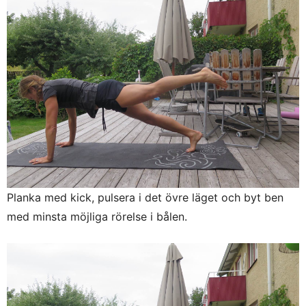
Planka med kick, pulsera i det övre läget och byt ben
med minsta möjliga rörelse i bålen.