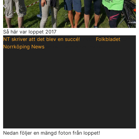
Så här var loppet 2017
NT skriver att det blev en succé!
Även
Folkbladet
och
Norrköping News
skrev fina ord om loppet.
Nedan följer en mängd foton från loppet!