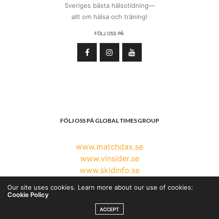
Sveriges bästa hälsotidning—
allt om hälsa och träning!
FÖLJ OSS PÅ:
FÖLJ OSS PÅ GLOBAL TIMES GROUP
www.matchdax.se
www.vinsider.se
www.skidinfo.se
www.globaltimesgroup.com
Our site uses cookies. Learn more about our use of cookies:
Cookie Policy
ACCEPT